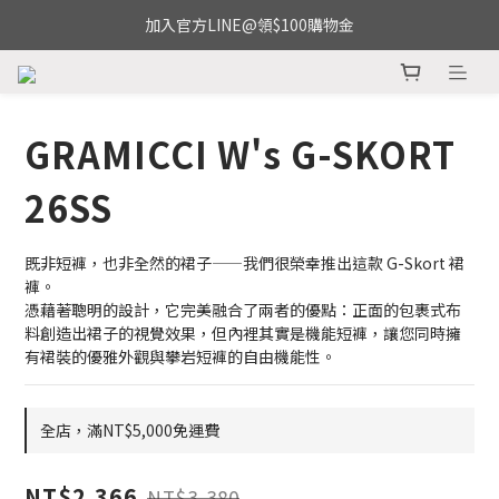
加入官方LINE@領$100購物金
GRAMICCI W's G-SKORT
26SS
既非短褲，也非全然的裙子——我們很榮幸推出這款 G-Skort 裙
褲。
憑藉著聰明的設計，它完美融合了兩者的優點：正面的包裹式布
料創造出裙子的視覺效果，但內裡其實是機能短褲，讓您同時擁
有裙裝的優雅外觀與攀岩短褲的自由機能性。
全店，滿NT$5,000免運費
NT$2,366
NT$3,380