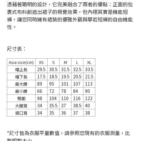
憑藉著聰明的設計，它完美融合了兩者的優點：正面的包
裹式布料創造出裙子的視覺效果，但內裡其實是機能短
褲，讓您同時擁有裙裝的優雅外觀與攀岩短褲的自由機能
性。
尺寸表：
Asia size(cm)
XS
S
M
L
XL
29.5
30.5
31.5
32.5
33.5
襠上長
17.5
18.5
19.5
20.5
21.5
襠下長
89
95
101
107
113
最大腰
66
72
78
84
90
最小腰
98
104
110
116
122
臀圍
34
35.5
37
38.5
40
大腿寬
34
35
36
37
38
褲口寬
*尺寸皆為衣服平量數值，請參照您現有的衣服測量，比
對相對大小