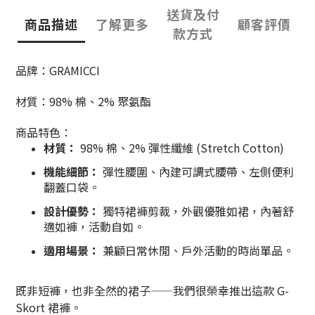
送貨及付
商品描述
了解更多
顧客評價
款方式
品牌：GRAMICCI
材質：98% 棉、2% 聚氨酯
商品特色：
材質：
98% 棉、2% 彈性纖維 (Stretch Cotton)
機能細節：
彈性腰圍、內建可調式腰帶、左側便利
翻蓋口袋。
設計優勢：
獨特裙褲剪裁，外觀優雅如裙，內著舒
適如褲，活動自如。
適用場景：
兼顧日常休閒、戶外活動的時尚單品。
既非短褲，也非全然的裙子——我們很榮幸推出這款 G-
Skort 裙褲。