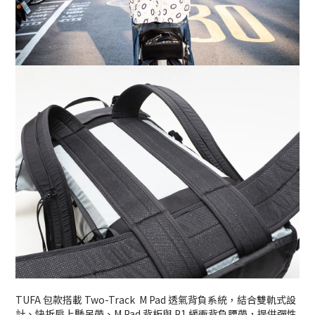
TUFA 包款搭載 Two-Track M Pad 透氣背負系統，結合雙軌式設
計、快拆肩上懸吊帶、M Pad 背板與 P1 緩衝背負腰帶，提供彈性