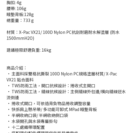
胸扣: 4g
腰帶: 106g
睡墊背板:128g
總重量：733 g
材質：X-Pac VX21/ 100D Nylon PC抗刮耐磨耐水解塗層 (防水
1500mmH2O)
建議極限舒適負重: 16kg
商品介紹：
• 主面料採雙格抗撕裂 100D Nylon PC規格塗層材質/ X-Pac
VX21 貼合面料
• TWS防雨工法，開口抗候設計：捲收式主開口
• TWS防雨工法，縫線抗候設計：主側縫線外包邊/橫向縫線逆水
流倒邊
• 捲收式開口，可依造背負物品捲收調整容量
• 快拆肩上懸吊帶/ 多功能可卸式 MPad 睡墊背板
• 半網收納口袋/ 半網收納側口袋
• 水袋開孔與水袋專屬掛勾
• 十二處織帶環配置