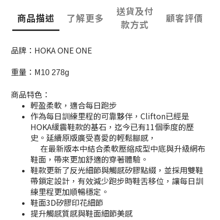
送貨及付
商品描述
了解更多
顧客評價
款方式
品牌：HOKA ONE ONE
重量：M
10 278g
商品特色：
輕盈柔軟，適合每日跑步
作為每日訓練里程的可靠夥伴，Clifton已經是
HOKA緩震鞋款的基石，迄今已有11個季度的歷
史。延續原版廣受喜愛的輕鬆腳感，
在最新版本中結合柔軟壓縮成型中底與升級網布
鞋面，帶來更加舒適的穿著體驗。
鞋款更新了反光細節與觸感矽膠點綴，並採用雙鞋
帶鎖定設計，有效減少跑步時鞋舌移位，讓每日訓
練里程更加順暢穩定。
鞋面3D矽膠印花細節
提升觸感質感與鞋面細節美感