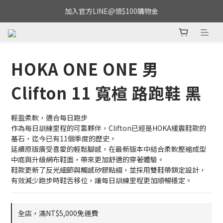
加入官方LINE@領$100購物金
HOKA ONE ONE 男
Clifton 11 寬楦 路跑鞋 黑
輕盈柔軟，適合每日跑步
作為每日訓練里程的可靠夥伴，Clifton已經是HOKA緩震鞋款的
基石，迄今已有11個季度的歷史。
延續原版廣受喜愛的輕鬆腳感，在最新版本中結合柔軟壓縮成型
中底與升級網布鞋面，帶來更加舒適的穿著體驗。
鞋款更新了反光細節與觸感矽膠點綴，並採用雙鞋帶鎖定設計，
有效減少跑步時鞋舌移位，讓每日訓練里程更加順暢穩定。
全店，滿NT$5,000免運費