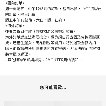
<國內訂單>
週一至週五：中午12點前的訂單，當日出貨，中午12點後
的訂單，隔日出貨。
週五中午12點後、六日：週一出貨。
<海外訂單>
運費為貨到付款（依照物流公司規定收費）
海外訂單恕無法辦理換貨。退貨須自行寄回及負擔國際運
費，若產生運費、商品關稅等費用，將於退款金額內扣
除。退貨請勿使用運費到付方式寄送，因無法確定內容物
將會拒收處理。
-
其他購物須知請詳見：
AMOUTER
購物須知
。
您可能喜歡...