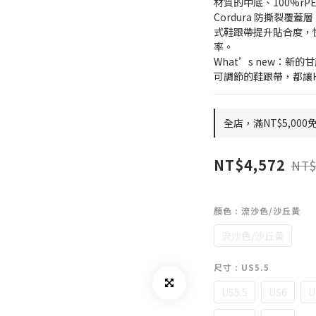
材質的中底、100%rPE
Cordura 防撕裂
式鞋跟帶提升貼合度，
率。
What’s new：
可調節的鞋跟帶，都讓H
全店，滿NT$5,000
NT$4,572
NT$
顏色
: 流沙色/沙丘黃
流沙色/沙丘黃
尺寸
: US5.5
US5.5
US6
U