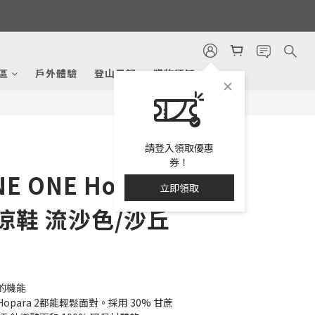
區
戶外體驗
登山日記
購物須知
請登入領取優惠
券！
E ONE Hopara
立即領取
行涼鞋 流沙色/沙丘
的機能
para 2都能輕鬆面對。採用 30% 甘蔗