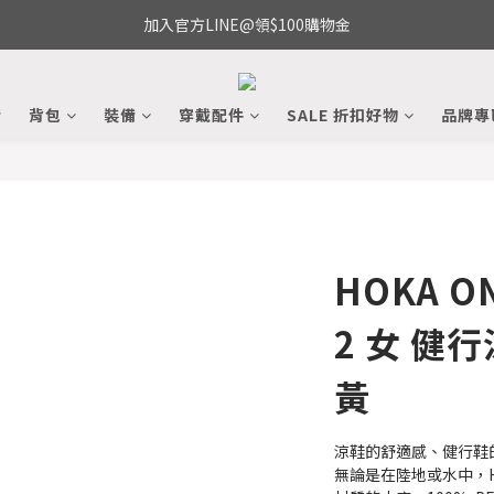
加入官方LINE@領$100購物金
備
背包
裝備
穿戴配件
SALE 折扣好物
品牌專
HOKA ON
2 女 健
黃
涼鞋的舒適感、健行鞋
無論是在陸地或水中，Ho