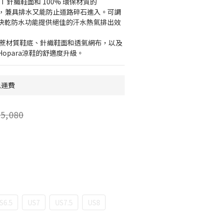
T 針織鞋面和 100% 環保材質的 
覆蓋層，兼具排水又能防止道路碎石進入。可調
快乾防水功能提供絕佳的汗水熱氣排出效
新的甘蔗材質鞋底、針織鞋面和透氣網布，以及
opara涼鞋的舒適度升級。
免運費
5,080
S6.5
US7
US7.5
US8