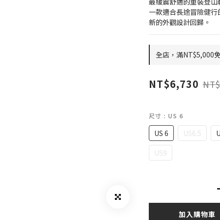
最緩震舒適的重裝登山
一款適合長途冒險健行
新的外觀設計回歸。
全店，滿NT$5,000
NT$6,730
NT$
尺寸
: US 6
US 6
US6.5
US9
加入購物車