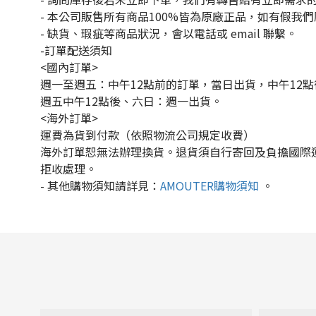
- 本公司販售所有商品100%皆為原廠正品，如有假我
- 缺貨、瑕疵等商品狀況，會以電話或 email 聯繫。
-訂單配送須知
<國內訂單>
週一至週五：中午12點前的訂單，當日出貨，中午12
週五中午12點後、六日：週一出貨。
<海外訂單>
運費為貨到付款（依照物流公司規定收費）
海外訂單恕無法辦理換貨。退貨須自行寄回及負擔國際
拒收處理。
-
其他購物須知請詳見：
AMOUTER
購物須知
。