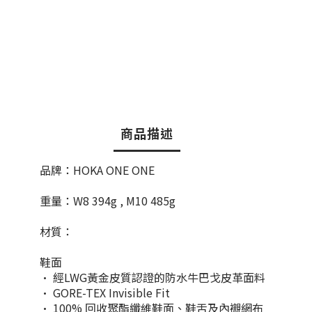
商品描述
品牌：HOKA ONE ONE
重量：W8 394g , M10 485g
材質：
鞋面
• 經LWG黃金皮質認證的防水牛巴戈皮革面料
• GORE-TEX Invisible Fit
• 100% 回收聚酯纖維鞋面、鞋舌及內襯網布