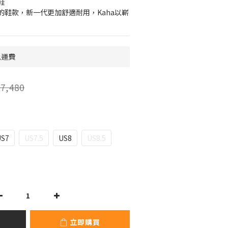
鞋
的鞋款，新一代更加舒適耐用，Kaha以嶄
免運費
7,480
US7
US7.5
US8
US8.5
立即購買