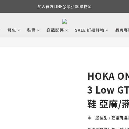
加入官方LINE@領$100購物金
備
背包
裝備
穿戴配件
SALE 折扣好物
品牌專
HOKA ON
3 Low 
鞋 亞麻/
＊一般楦型，建議可選