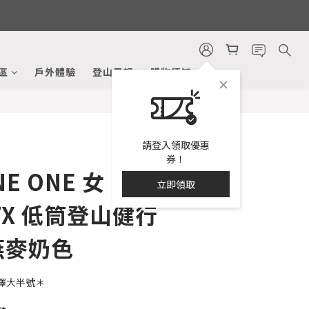
立即購買
區
戶外體驗
登山日記
購物須知
請登入領取優惠
券！
E ONE 女 Kaha
立即領取
GTX 低筒登山健行
燕麥奶色
擇大半號＊