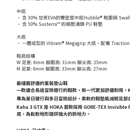
中底
• 含 30% 甘蔗EVA的雙密度中底Hubble® 鞋跟與 Swa
• 含 50% Susterra™ 的模壓澆鑄 PU 鞋墊
大底
• 一體成型的 Vibram® Megagrip 大底，配備 Tractio
鞋底結構
W 足差: 6mm 腳跟高: 31mm 腳尖高: 25mm
M 足差: 6mm 腳跟高: 33mm 腳尖高: 27mm
最緩震舒適的重裝登山鞋
一款適合長途冒險健行的鞋款，新一代更加舒適耐用，K
專為單日健行與多日冒險設計，柔軟的鞋墊能減輕足部疲
Kaha 3 GTX 是 HOKA 首款採用 GORE-TEX I
底，為鬆軟地形提供強大的抓地力。