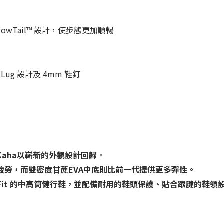
llowTail™ 設計，使步態更加順暢
n Lug 設計及 4mm 鞋釘
aha以嶄新的外觀設計回歸。
勞，而雙密度甘蔗EVA中底則比前一代提供更多彈性。
nvisible Fit 的中高筒健行鞋，並配備耐用的鞋頭保護、貼合跟腱的鞋領