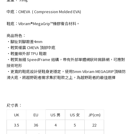
中底：CMEVA ( Compression Molded EVA)
鞋底：Vibram®MegaGrip™橡膠複合材料。
商品特色：
・腳扯到腳跟差4mm
・輕質緩震 CMEVA 頂部中底
・輕量級外部 TPU 鞋跟
・輕質無縫 SpeedFrame 結構，帶有外部單體網狀碎屑篩網，可應對
技術地形
・更寬的鞋底設計使鞋身更穩定，使用
5mm Vibram MEGAGRIP
頂級防
滑大底，將越野跑者需求集於鞋款之上，為越野跑者的最佳選擇
尺寸表：
UK
EU
US 男
US 女
JP(cm)
3.5
36
4
5
22