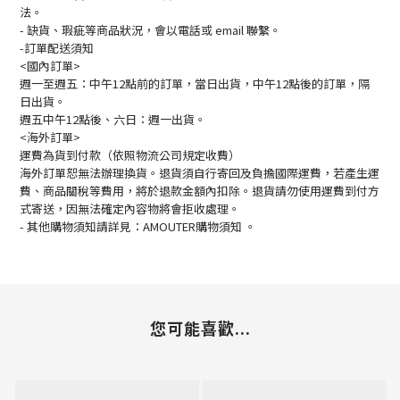
法。
- 缺貨、瑕疵等商品狀況，會以電話或 email 聯繫。
-訂單配送須知
<國內訂單>
週一至週五：中午12點前的訂單，當日出貨，中午12點後的訂單，隔
日出貨。
週五中午12點後、六日：週一出貨。
<海外訂單>
運費為貨到付款（依照物流公司規定收費）
海外訂單恕無法辦理換貨。退貨須自行寄回及負擔國際運費，若產生運
費、商品關稅等費用，將於退款金額內扣除。退貨請勿使用運費到付方
式寄送，因無法確定內容物將會拒收處理。
-
其他購物須知請詳見：
AMOUTER
購物須知
。
您可能喜歡...