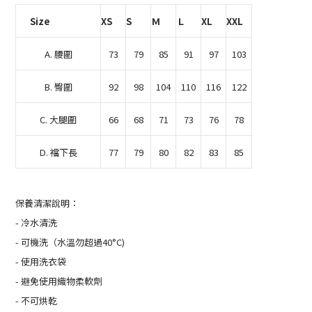
Size
XS
S
Ｍ
Ｌ
XL
XXL
A. 腰圍
73
79
85
91
97
103
B. 臀圍
92
98
104
110
116
122
C. 大腿圍
66
68
71
73
76
78
D. 襠下長
77
79
80
82
83
85
保養清潔說明：
- 冷水清洗
- 可機洗（水溫勿超過40°C)
- 使用洗衣袋
- 避免使用織物柔軟劑
- 不可烘乾