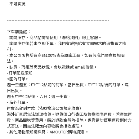
- 不可熨燙
------------------------------------------------------------------
下單前提醒：
- 詢問庫存、商品諮詢請使用「聯絡我們」線上客服。
- 詢問庫存後若未立即下單，我們有轉售給有立即需求的消費者之權
利。
- 本公司販售所有商品100%皆為原廠正品，如有假我們願意負相關
法。
- 缺貨、瑕疵等商品狀況，會以電話或 email 聯繫。
-訂單配送須知
<國內訂單>
週一至週五：中午12點前的訂單，當日出貨，中午12點後的訂單，隔
日出貨。
週五中午12點後、六日：週一出貨。
<海外訂單>
運費為貨到付款（依照物流公司規定收費）
海外訂單恕無法辦理換貨。退貨須自行寄回及負擔國際運費，若產生運
費、商品關稅等費用，將於退款金額內扣除。退貨請勿使用運費到付方
式寄送，因無法確定內容物將會拒收處理。
-
其他購物須知請詳見：
AMOUTER
購物須知
。