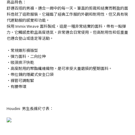
商品特色：
舒適百搭的男褲，適合一周中的每一天。筆直的剪裁和結實而輕盈的面
料造就了這款服裝，它藉鑑了經典工作服的外觀和耐用性，但又具有現
代運動服的感覺和功能。
採用 Immix Weave 面料製成，這是一種非常結實的面料，帶有一點彈
力。它觸感柔軟且高度透氣，非常適合日常使用，但高耐用性和低重量
也適合登山或遠足等活動。
・常規錐形褲版型
・彈力面料，二向拉伸
・吸濕排汗快乾
・高度耐用的聚酯纖維織物，是可承受大量磨損的堅韌面料。
・帶拉鍊的隱藏式安全口袋
・褲管可調鬆緊
・有腰帶環
Houdini 男生長褲尺寸表：