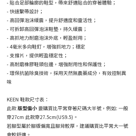
- 貼合足部輪廓的鞋型，帶來舒適貼合的穿著體驗；
- 快速繫帶設計；
- 高回彈泡沫緩震，提升舒適度和靈活性；
- 可拆卸高回彈泡沫鞋墊，持久緩震；
- 高抓地力耐磨泡沫外底，輕盈耐用；
- 4毫米多向鞋釘，增強抓地力；穩定
- 支撐片，提供輕盈穩定性；
- 高耐磨橡膠鞋頭包邊，增強耐用性和保護性；
- 環保抗菌除臭技術，採用天然無農藥成分，有效控制異
味
KEEN 鞋款尺寸表：
此款
版型偏小
要購買比平常穿著尺碼大半號，例如: 一般
穿27cm 此款穿27.5cm(US9.5)。
若腳型屬於腳版偏寬且腳背較厚，建議購買比平常大一號
會較舒適。