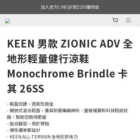
加入官方LINE@領$100購物金
KEEN 男款 ZIONIC ADV 全
地形輕量健行涼鞋
Monochrome Brindle 卡
其 26SS
- 輕盈迅捷，透氣性極佳
- 開放式混合鞋面，兼具耐磨編織網布、靈敏緩震和科技鞋底紋
路，幫助您跑得更遠
- 貼合腳型，易於穿脫
- 彈性繩束緊設計
- KEEN.ALL-TERRAIN 全地形抓地力