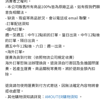
消費者之權利。
- 本公司販售所有商品100%皆為原廠正品，如有假我們願
意負相關法。
- 缺貨、瑕疵等商品狀況，會以電話或 email 聯繫。
-訂單配送須知
<國內訂單>
週一至週五：中午12點前的訂單，當日出貨，中午12點後
的訂單，隔日出貨。
週五中午12點後、六日：週一出貨。
<海外訂單>
運費為貨到付款（依照物流公司規定收費）
海外訂單恕無法辦理換貨。退貨須自行寄回及負擔國際運
費，若產生運費、商品關稅等費用，將於退款金額內扣
除。
退貨請勿使用運費到付方式寄送，因無法確定內容物將會
拒收處理。
-
其他購物須知請詳見：
AMOUTER
購物須知
。