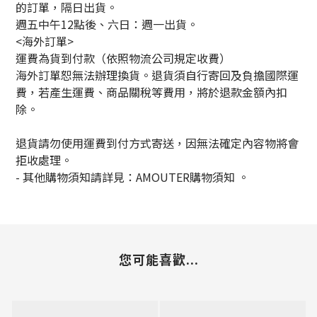
的訂單，隔日出貨。
週五中午12點後、六日：週一出貨。
<海外訂單>
運費為貨到付款（依照物流公司規定收費）
海外訂單恕無法辦理換貨。退貨須自行寄回及負擔國際運
費，若產生運費、商品關稅等費用，將於退款金額內扣
除。
退貨請勿使用運費到付方式寄送，因無法確定內容物將會
拒收處理。
-
其他購物須知請詳見：
AMOUTER
購物須知
。
您可能喜歡...