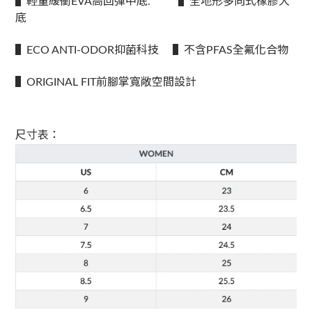
▌輕量緩衝EVA高回彈中底. ▌全地形多向式橡膠大
底
▌ECO ANTI-ODOR抑菌科技 ▌不含PFAS全氟化合物
▌ORIGINAL FIT前腳掌寬敞空間設計
尺寸表：