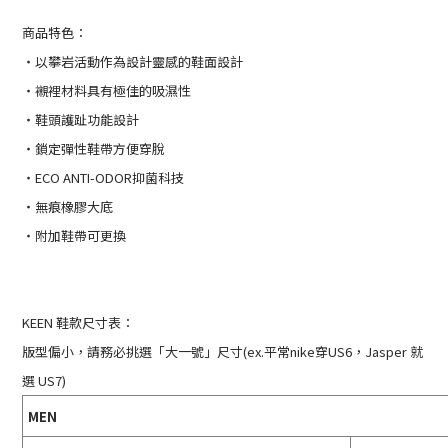
商品特色：
・以攀岩活動作為設計靈感的鞋面設計
・襯裡材料具有極佳的吸濕性
・鞋頭護趾功能設計
・鎖定彈性鞋帶方便穿脫
・ECO ANTI-ODOR抑菌科技
・無痕橡膠大底
・附加鞋帶可更換
KEEN 鞋款尺寸表：
版型偏小，請務必挑選
「大一號」
尺寸(ex.平常nike穿US6，Jasper 就
選 US7)
MEN