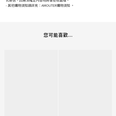
式寄送，因無法確定內容物將會拒收處理。
-
其他購物須知請詳見：
AMOUTER
購物須知
。
您可能喜歡...