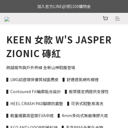
加入官方LINE@領$100購物金
KEEN 女款 W'S JASPER
ZIONIC 磚紅
跨越城市與戶外界線 全新山神鞋履登場
▌LWG認證環保優質絨面麂皮　▌舒適透氣網布襯裡
▌Contoured Fit輪廓貼合設計　▌輕質穩定柄提供支撐性
▌HEEL CRASH PAD腳跟防震墊　▌可拆式鞋墊易清洗
▌輕量緩震高密度EVA中底　▌4mm多向式無痕橡膠大底
▌ECO ANTI-ODOR抑菌科技　▌不含PFAS全氟化合物