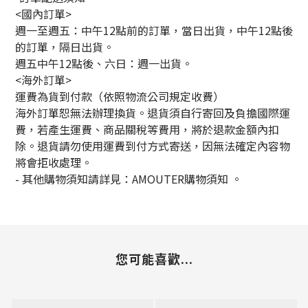
<國內訂單>
週一至週五：中午12點前的訂單，當日出貨，中午12點後
的訂單，隔日出貨。
週五中午12點後、六日：週一出貨。
<海外訂單>
運費為貨到付款（依照物流公司規定收費）
海外訂單恕無法辦理換貨。退貨須自行寄回及負擔國際運
費，若產生運費、商品關稅等費用，將於退款金額內扣
除。退貨請勿使用運費到付方式寄送，因無法確定內容物
將會拒收處理。
-
其他購物須知請詳見：
AMOUTER
購物須知
。
您可能喜歡...