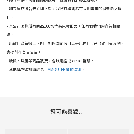
- 詢問庫存後若未立即下單，我們有轉售給有立即需求的消費者之權
利。
- 本公司販售所有商品100%皆為原廠正品，如有假我們願意負相關
法。
- 出貨日為每週二、四，如遇國定假日或是店休日...等出貨日有改動，
會提前在首頁公告。
- 缺貨、瑕疵等商品狀況，會以電話或 email 聯繫。
- 其他購物須知請詳見：
AMOUTER購物須知
。
您可能喜歡...