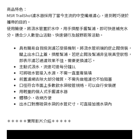
商品特色：
MSR TrailShot濾水器採用了當今主流的中空纖維濾心，達到輕巧便於
攜帶的目的
。
使用簡便，將汲水管置於水中，用手擠壓手握幫浦，即可快速補充水
分。適合少人數登山活動、快速健行及越野跑等活動。
具有簡易自我檢測濾芯受損機制，將汲水管前端的逆止閥倒裝，
關上出水口上蓋，擠壓幫浦，若逆止閥及幫浦非呈現真空狀態，
即表示濾芯過濾效果不佳，需要更換濾芯。
主動式汲水，流速可達每分鐘1L
可將吸水管接入水源，不需一直重複裝填
前置濾網去除大部分雜質，不需先做粗濾也不怕阻塞
口徑符合市面上多數飲水袋吸管規格，可以自行安裝運
用輕量的個人式手握濾水器
體積小，收納方便
出水口對應吸袋水袋的水管尺寸，可直接加進水袋內
＊＊＊＊＊實際影片介紹＊＊＊＊＊