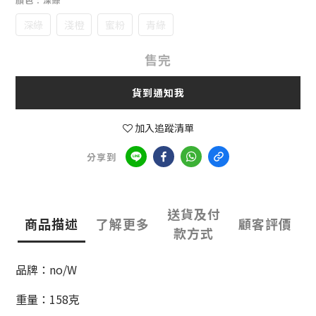
深綠
淺橙
蜜粉
青綠
售完
貨到通知我
加入追蹤清單
分享到
送貨及付
商品描述
了解更多
顧客評價
款方式
品牌：no/W
重量：158克