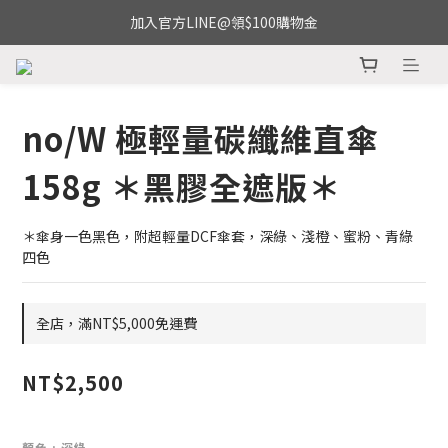
加入官方LINE@領$100購物金
no/W 極輕量碳纖維直傘
158g ＊黑膠全遮版＊
＊傘身一色黑色，附超輕量DCF傘套，深綠、淺橙、蜜粉、青綠
四色
全店，滿NT$5,000免運費
NT$2,500
顏色
: 深綠