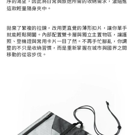
序的渴望，因此將日常與旅途所需的收納需求，濃縮進
這款輕量隨身夾中。
拋棄了繁複的拉鍊，改用更直覺的薄形扣片，讓你單手
就能輕鬆開闔。內部配置雙卡層與獨立主置物區，讓護
照、登機證與常用卡片一目了然。不再手忙腳亂，你調
整的不只是收納習慣，而是重新掌握在城市與國界之間
移動的從容步伐。