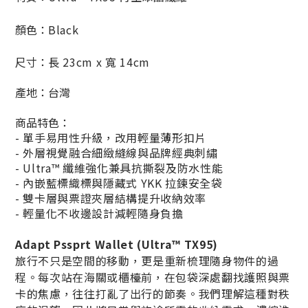
顏色：
Black
尺寸：
長 23cm x 寬 14cm
產地：台灣
商品特色：
- 單手易用性升級，改用輕量薄形扣片
- 外層視覺融合細緻縫線與品牌經典刺繡
- Ultra™ 纖維強化兼具抗撕裂及防水性能
- 內嵌藍標織標與隱藏式 YKK 拉鍊安全袋
- 雙卡層與票證夾層結構提升收納效率
- 輕量化不收邊設計減輕隨身負擔
Adapt Pssprt Wallet (Ultra™ TX95)
旅行不只是空間的移動，更是重新梳理隨身物件的過
程。每次站在海關或櫃檯前，在包袋深處翻找護照與票
卡的焦慮，往往打亂了出行的節奏。我們理解這種對秩