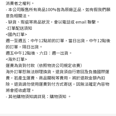
消費者之權利。
- 本公司販售所有商品100%皆為原廠正品，如有假我們願
意負相關法。
- 缺貨、瑕疵等商品狀況，會以電話或 email 聯繫。
-訂單配送須知
<國內訂單>
週一至週五：中午12點前的訂單，當日出貨，中午12點後
的訂單，隔日出貨。
週五中午12點後、六日：週一出貨。
<海外訂單>
運費為貨到付款（依照物流公司規定收費）
海外訂單恕無法辦理換貨。退貨須自行寄回及負擔國際運
費，若產生運費、商品關稅等費用，將於退款金額內扣
除。退貨請勿使用運費到付方式寄送，因無法確定內容物
將會拒收處理。
-
其他購物須知請詳見：購物須知
。