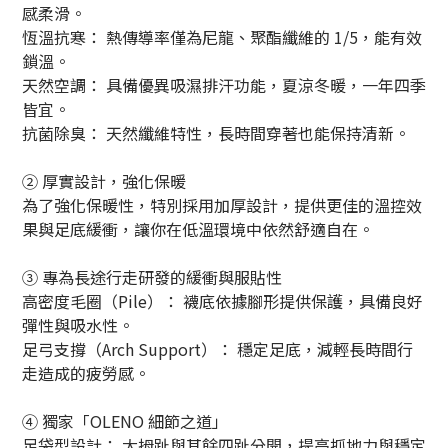
感柔滑。
恆溫抗寒： 熱傳導率僅為尼龍、聚酯纖維的 1/5，能有效
鎖溫。
天然空調： 具備優異吸濕排汗功能，夏涼冬暖，一年四季
皆宜。
抗菌除臭： 天然纖維特性，長時間穿著也能保持清新。
② 厚實設計，強化保暖
為了強化保暖性，特別採用加厚設計，提供更佳的溫控效
果與足底緩衝，讓你在低溫環境中依然舒適自在。
③ 專為長途行走研發的緩衝與服貼性
高密度毛圈（Pile）： 襪底依據腳形提供保護，具備良好
彈性與吸水性。
足弓支撐（Arch Support）： 穩定足底，減輕長時間行
走造成的疲勞感。
④ 獨家「OLENO 細節之道」
足袋型設計： 大拇趾與其餘四趾分開，提高抓地力與穩定