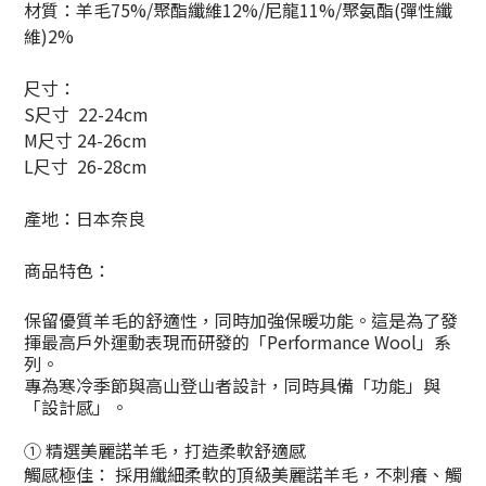
材質
：羊毛75%/聚酯纖維12%/尼龍11%/聚氨酯(彈性纖
維)2%
尺寸
：
S尺寸 22-24cm
M尺寸 24-26cm
L尺寸 26-28cm
產地：日本奈良
商品特色：
保留優質羊毛的舒適性，同時加強保暖功能。這是為了發
揮最高戶外運動表現而研發的「Performance Wool」系
列。
專為寒冷季節與高山登山者設計，同時具備「功能」與
「設計感」。
① 精選美麗諾羊毛，打造柔軟舒適感
觸感極佳： 採用纖細柔軟的頂級美麗諾羊毛，不刺癢、觸