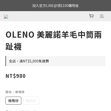
加入官方LINE@領$100購物金
OLENO 美麗諾羊毛中筒兩
趾襪
全店，滿NT$5,000免運費
NT$980
顏色
: 橄欖綠
橄欖綠
櫻桃紅