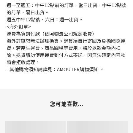
週一至週五：中午12點前的訂單，當日出貨，中午12點後
的訂單，隔日出貨。
週五中午12點後、六日：週一出貨。
<海外訂單>
運費為貨到付款（依照物流公司規定收費）
海外訂單恕無法辦理換貨。退貨須自行寄回及負擔國際運
費，若產生運費、商品關稅等費用，將於退款金額內扣
除。退貨請勿使用運費到付方式寄送，因無法確定內容物
將會拒收處理。
-
其他購物須知請詳見：
AMOUTER
購物須知
。
您可能喜歡...