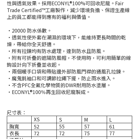
性與透氣效果。採用ECONYL®100%可回收尼龍。Fair
Trade Certified™工廠製作，減少環境負擔、保證生產線
上的員工都能得到應有的福利與價值。
・20000 防水係數。
・透氣性使外套在潮濕的環境下，能維持更長時間的乾
燥，帶給你全天舒適。
・所有拉鍊均有防水處理，達到防水且防風。
・附有可折疊的遮陽防風帽，不使用時，可利用簡單的線
鉤設計向下折疊並收起。
・兩個暖手口袋和帶貼邊外部防風門襟的通風孔拉鍊。
・魔鬼氈袖口和可調節拉繩下擺，防止雨水進入。
・不含PFC
全氟化學物質
的DWR耐用防水塗層。
・ECONYL®100％
再生回收
尼龍製成。
尺寸表：
XS
S
M
L
胸寬
52
55
57
61
衣長
72
72
75
77