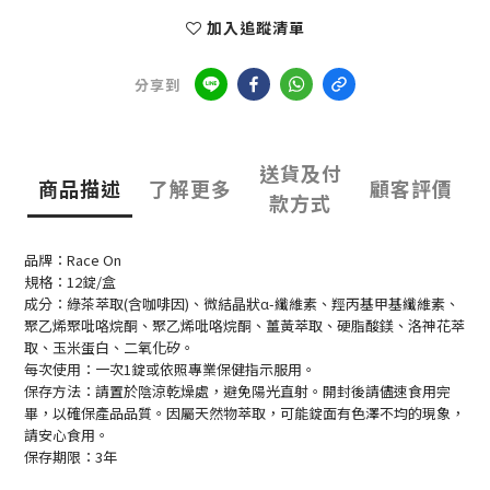
加入追蹤清單
分享到
送貨及付
商品描述
了解更多
顧客評價
款方式
品牌：Race On
規格：12錠/盒
成分：綠茶萃取(含咖啡因)、微結晶狀α-纖維素、羥丙基甲基纖維素、
聚乙烯聚吡咯烷酮、聚乙烯吡咯烷酮、薑黃萃取、硬脂酸鎂、洛神花萃
取、玉米蛋白、二氧化矽。
每次使用：一次1錠或依照專業保健指示服用。
保存方法：請置於陰涼乾燥處，避免陽光直射。開封後請儘速食用完
畢，以確保產品品質。因屬天然物萃取，可能錠面有色澤不均的現象，
請安心食用。
保存期限：3年