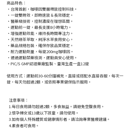
商品特色：
・台灣首創，咖啡因雙層釋放控制科技。
・一錠雙時效，即時速放＆長效穩定。
・醫藥級技術，控制濃度在理想區間。
・運動前一錠，最長支援8小時電力。
・增強運動效能，維持長時間專注力。
・天然綠茶萃取，純淨水萃食用安心。
・藥品規格包裝，確保存放品質穩定。
・耐力運動劑量，每錠200mg咖啡因。
・通過運動禁藥檢測，運動員安心使用。
・PIC/S GMP認證藥廠監製、臺灣生產一盒12錠
使用方式：運動前30-60分鐘補充，直接或搭配水直接吞服，每次一
錠，每天勿超過2顆，或依照專業健保指示服用。
注意事項：
1.每日食用請勿超過2顆，多食無益。請避免空腹食用。
2.懷孕婦女或13歲以下孩童，請勿使用。
3.如有個人特殊體質或健康情形者，請洽詢專業醫療建議。
4.素食者可食用。