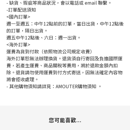
- 缺貨、瑕疵等商品狀況，會以電話或 email 聯繫。
-訂單配送須知
<國內訂單>
週一至週五：中午12點前的訂單，當日出貨，中午12點後
的訂單，隔日出貨。
週五中午12點後、六日：週一出貨。
<海外訂單>
運費為貨到付款（依照物流公司規定收費）
海外訂單恕無法辦理換貨。退貨須自行寄回及負擔國際運
費，若產生運費、商品關稅等費用，將於退款金額內扣
除。退貨請勿使用運費到付方式寄送，因無法確定內容物
將會拒收處理。
-
其他購物須知請詳見：
AMOUTER
購物須知
。
您可能喜歡...