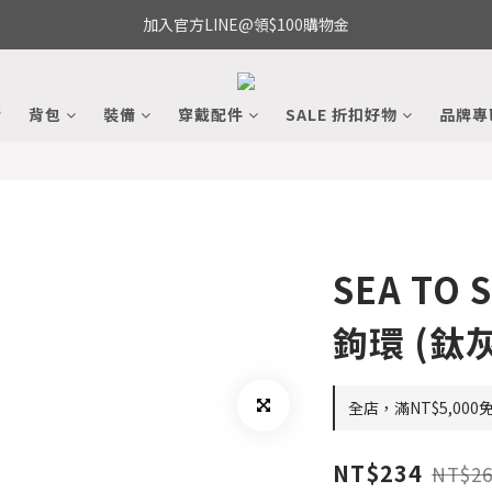
加入官方LINE@領$100購物金
備
背包
裝備
穿戴配件
SALE 折扣好物
品牌專
SEA TO
鉤環 (鈦
全店，滿NT$5,000
NT$234
NT$26