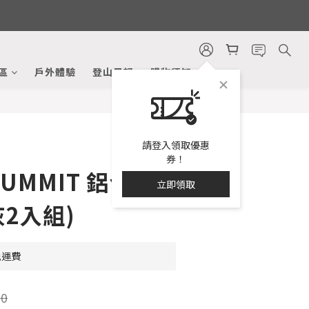
立即購買
區
戶外體驗
登山日記
購物須知
請登入領取優惠
券！
 SUMMIT 鋁合金
立即領取
灰2入組)
免運費
0