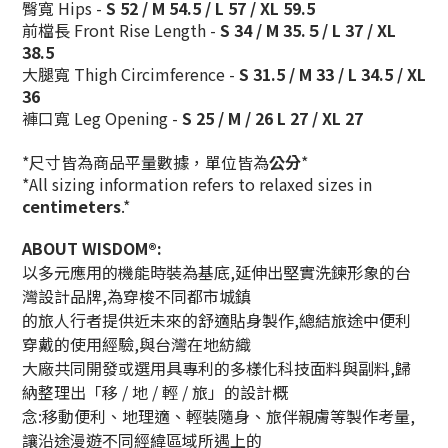
臀寬 Hips -
S 52 / M 54.5 / L 57 / XL 59.5
前檔長 Front Rise Length -
S 34 / M 35.５/ L 37 / XL
38.5
大腿寬 Thigh Circimference -
S 31.5 / M 33 / L 34.5 / XL
36
褲口寬 Leg Opening -
S 25 / M / 26 L 27 / XL 27
*尺寸皆為商品平量數據，單位皆為
公分
*
*All sizing information refers to relaxed sizes in
centimeters
.*
ABOUT WISDOM®:
以多元應用的機能時裝為基底,延伸出堅實洗鍊形象的台
灣設計品牌,為穿梭不同都市城鎮
的旅人行者提供近未來的舒適貼身製作,總結旅途中便利
穿戴的使用經驗,與台灣在地紡織
大廠共同開發或選用具專利的多樣化科技面料與副料,歸
納整理出「移 / 地 / 輕 / 旅」的設計概
念:移動便利、地理適、輕裝隨身、旅伴親膚等製作考量,
讓沿途漫遊不同經緯區域所遇上的