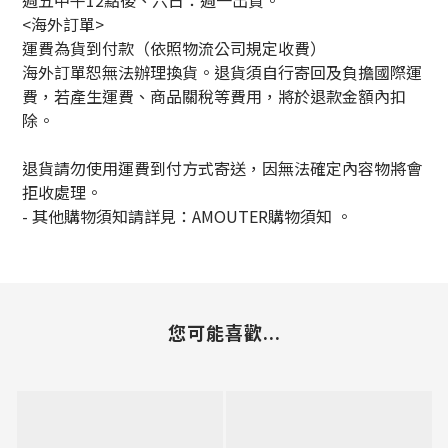
週五中午12點後、六日：週一出貨。
<海外訂單>
運費為貨到付款（依照物流公司規定收費）
海外訂單恕無法辦理換貨。退貨須自行寄回及負擔國際運
費，若產生運費、商品關稅等費用，將於退款金額內扣
除。
退貨請勿使用運費到付方式寄送，因無法確定內容物將會
拒收處理。
-
其他購物須知請詳見：
AMOUTER
購物須知
。
您可能喜歡...