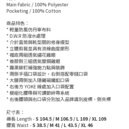
Main Fabric / 100% Polyester
Pocketing / 100% Cotton
商品特色：
* 輕量防風仿丹寧布料
* D.W.R 防潑水處理
* 介於直筒與靴型間的修身版型
* 立體剪裁並具有流線曲度廓形
* 襠底兩組透氣繡花雞眼
* 後膝側三組透氣塑鋼雞眼
* 霧黑鉚釘補強施力點與裝飾
* 兩側手插口袋設計，右側搭配零錢口袋
* 大腿兩側加入隱藏磁鐵釦口袋
* 右後方 YOKE 線處加入口袋配置
* 模組化腰帶與可調節絆帶系統
* 右後腰頭與右口袋分別加入品牌識別皮標、側夾標
尺寸表：
褲長 Length -
S 104.5 / M 106.5 / L 109 / XL 109
腰寬 Waist -
S 38.5 / M 41 / L 43.5 / XL 46