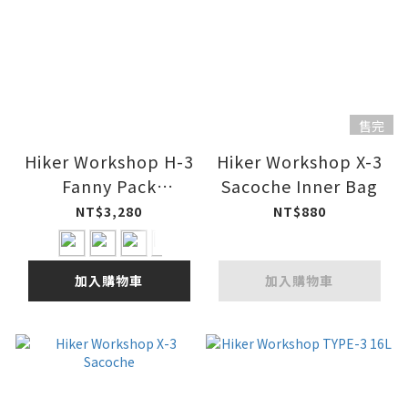
售完
Hiker Workshop H-3
Hiker Workshop X-3
Fanny Pack
Sacoche Inner Bag
Dyneema / ULTRA
NT$3,280
NT$880
200X
加入購物車
加入購物車