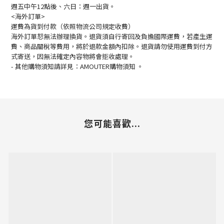
週五中午12點後、六日：週一出貨。
<海外訂單>
運費為貨到付款（依照物流公司規定收費）
海外訂單恕無法辦理換貨。退貨須自行寄回及負擔國際運費，若產生運
費、商品關稅等費用，將於退款金額內扣除。退貨請勿使用運費到付方
式寄送，因無法確定內容物將會拒收處理。
-
其他購物須知請詳見：
AMOUTER
購物須知
。
您可能喜歡...