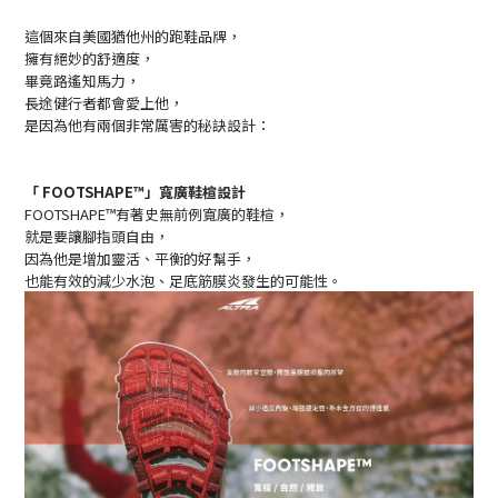
這個來自美國猶他州的跑鞋品牌，
擁有絕妙的舒適度，
畢竟路遙知馬力，
長途健行者都會愛上他，
是因為他有兩個非常厲害的秘訣設計：
「 FOOTSHAPE™」寬廣鞋楦設計
FOOTSHAPE™有著史無前例寬廣的鞋楦，
就是要讓腳指頭自由，
因為他是增加靈活、平衡的好幫手，
也能有效的減少水泡、足底筋膜炎發生的可能性。