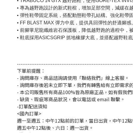
• TRABUCO 14 GTX 越野跑鞋，使用GORE-TE
• 專為越野跑設計的新式鞋楦，增加足部空間，減緩在
• 彈性鞋帶固定系統，搭配動態鞋帶孔結構。強化鞋帶
• FF BLAST MAX 彈力中底，提供具回彈性的舒適腳感
• 前腳掌尼龍纖維岩石保護板，降低越野跑的過程中，
• 鞋底採用ASICSGRIP 抓地橡膠大底，並搭配越
-----------------------------------------------------------------
下單前提醒：
- 詢問庫存、商品諮詢請使用「聯絡我們」線上客服。
- 詢問庫存後若未立即下單，我們有轉售給有立即需求
- 本公司販售所有商品100%皆為原廠正品，如有假我
- 缺貨、瑕疵等商品狀況，會以電話或 email 聯繫。
-訂單配送須知
<國內訂單>
週一至週五：中午12點前的訂單，當日出貨，中午12
週五中午12點後、六日：週一出貨。