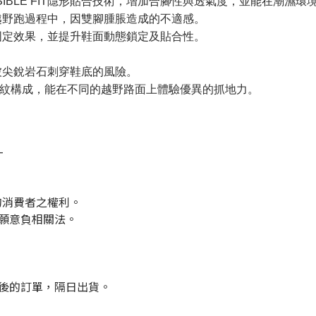
X INVISIBLE FIT隱形貼合技術，增加合腳性與透氣度，並能在潮
越野跑過程中，因雙腳腫脹造成的不適感。
固定效果，並提升鞋面動態鎖定及貼合性。
。
被尖銳岩石刺穿鞋底的風險。
野鞋底紋構成，能在不同的越野路面上體驗優異的抓地力。
-
的消費者之權利。
們願意負相關法。
點後的訂單，隔日出貨。