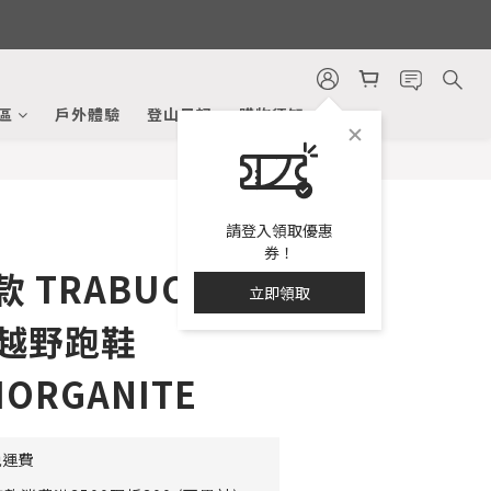
立即購買
區
戶外體驗
登山日記
購物須知
請登入領取優惠
券！
款 TRABUCO 14
立即領取
水越野跑鞋
MORGANITE
免運費