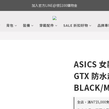
加入官方LINE@領$100購物金
備
背包
裝備
穿戴配件
SALE 折扣好物
品牌專
ASICS 女
GTX 防
BLACK/
全店，滿NT$5,000