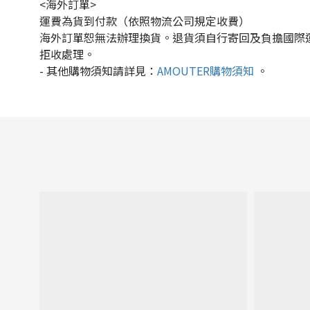
<海外訂單>
運費為貨到付款（依照物流公司規定收費）
海外訂單恕無法辦理換貨。退貨須自行寄回及負擔國際
拒收處理。
-
其他購物須知請詳見：
AMOUTER
購物須知
。