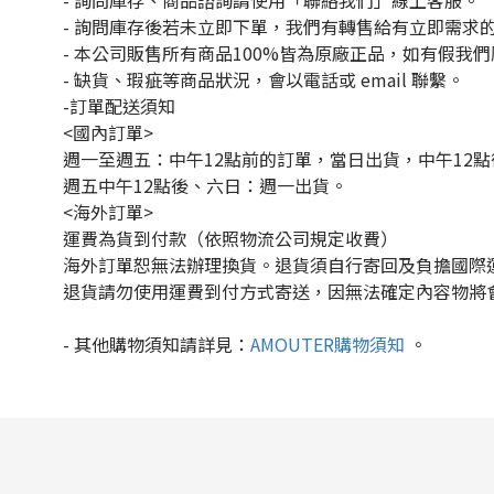
- 詢問庫存、商品諮詢請使用「聯絡我們」線上客服。
- 詢問庫存後若未立即下單，我們有轉售給有立即需求
- 本公司販售所有商品100%皆為原廠正品，如有假我
- 缺貨、瑕疵等商品狀況，會以電話或 email 聯繫。
-訂單配送須知
<國內訂單>
週一至週五：中午12點前的訂單，當日出貨，中午12
週五中午12點後、六日：週一出貨。
<海外訂單>
運費為貨到付款（依照物流公司規定收費）
海外訂單恕無法辦理換貨。退貨須自行寄回及負擔國際
退貨請勿使用運費到付方式寄送，因無法確定內容物將
-
其他購物須知請詳見：
AMOUTER
購物須知
。