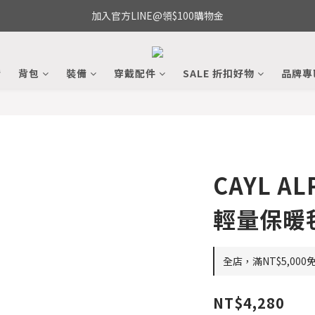
加入官方LINE@領$100購物金
備
背包
裝備
穿戴配件
SALE 折扣好物
品牌專
CAYL AL
輕量保暖毯
全店，滿NT$5,000
NT$4,280