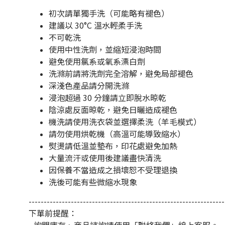
初次請單獨手洗（可能略有褪色）
建議以 30°C 溫水輕柔手洗
不可乾洗
使用中性洗劑，並縮短浸泡時間
避免使用氯系或氧系漂白劑
洗滌前請將洗劑完全溶解，避免局部褪色
深淺色產品請分開洗滌
浸泡超過 30 分鐘請立即脫水晾乾
陰涼處反面晾乾，避免日曬造成褪色
機洗請使用洗衣袋並選擇柔洗（羊毛模式）
請勿使用烘乾機（高溫可能導致縮水）
熨燙請低溫並墊布，印花處避免加熱
大量流汗或使用後建議盡快清洗
因保養不當造成之損壞恕不受理退換
洗後可能有些微縮水現象
-----------------------------------------------------------------
下單前提醒：