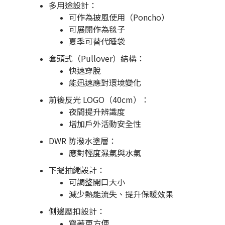
多用途設計：
可作為披風使用（Poncho）
可展開作為毯子
夏季可替代睡袋
套頭式（Pullover）結構：
快速穿脫
能迅速應對環境變化
前後反光 LOGO（40cm）：
夜間提升辨識度
增加戶外活動安全性
DWR 防潑水塗層：
應對輕度濕氣與水氣
下擺抽繩設計：
可調整開口大小
減少熱能流失、提升保暖效果
側邊壓扣設計：
穿著更方便