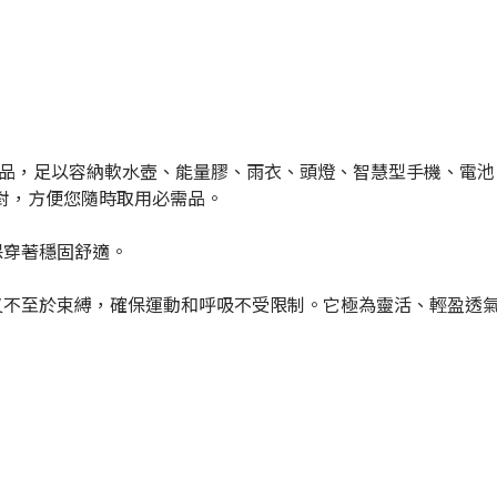
物品，足以容納軟水壺、能量膠、雨衣、頭燈、智慧型手機、電池
對，方便您隨時取用必需品。
保穿著穩固舒適。
又不至於束縛，確保運動和呼吸不受限制。
它極為靈活、輕盈透