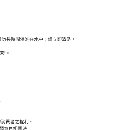
請勿長時間浸泡在水中；請立即清洗。
晾乾。
-
的消費者之權利。
們願意負相關法。