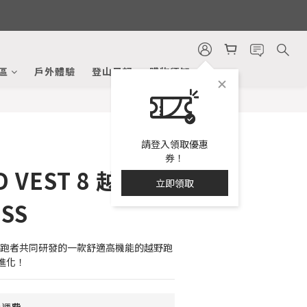
立即購買
區
戶外體驗
登山日記
購物須知
請登入領取優惠
券！
D VEST 8 越野跑
立即領取
SS
野跑跑者共同研發的一款舒適高機能的越野跑
進化！