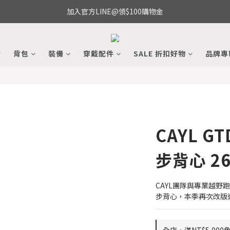
加入官方LINE@領$100購物金
備
背包
裝備
穿戴配件
SALE 折扣好物
品牌專
CAYL GT
步背心 26
CAYL團隊與專業越
步背心，本季再次改版