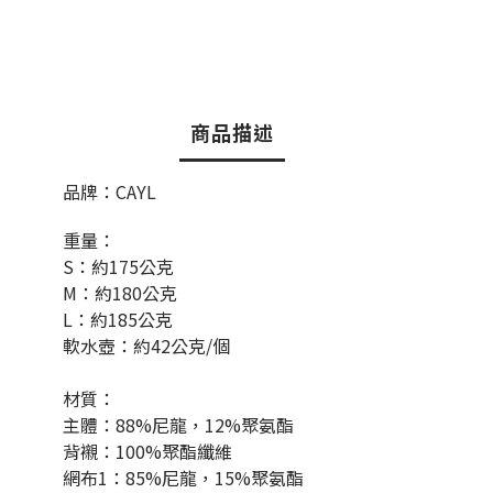
商品描述
品牌：CAYL
重量：
S：約175公克
M：約180公克
L：約185公克
軟水壺：約42公克/個
材質：
主體：88%尼龍，12%聚氨酯
背襯：100%聚酯
纖維
網布1：85%尼龍，15%聚氨酯