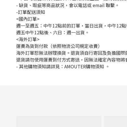
- 缺貨、瑕疵等商品狀況，會以電話或 email 聯繫。
-訂單配送須知
<國內訂單>
週一至週五：中午12點前的訂單，當日出貨，中午12
週五中午12點後、六日：週一出貨。
<海外訂單>
運費為貨到付款（依照物流公司規定收費）
海外訂單恕無法辦理換貨。退貨須自行寄回及負擔國際
退貨請勿使用運費到付方式寄送，因無法確定內容物將
-
其他購物須知請詳見：
AMOUTER
購物須知
。