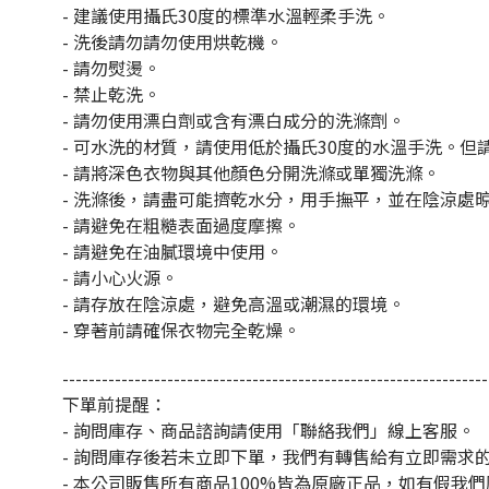
- 建議使用攝氏30度的標準水溫輕柔手洗。
- 洗後
請勿請勿使用烘乾機。
- 請勿熨燙。
- 禁止乾洗
。
-
請勿使用漂白劑或含有漂白成分的洗滌劑。
-
可水洗的材質，請使用低於攝氏30度的水溫手洗。但
-
請將深色衣物與其他顏色分開洗滌或單獨洗滌。
-
洗滌後，請盡可能擠乾水分，用手撫平，並在陰涼處
-
請避免在粗糙表面過度摩擦。
-
請避免在油膩環境中使用。
-
請小心火源。
-
請存放在陰涼處，避免高溫或潮濕的環境。
- 穿著前請確保衣物完全乾燥。
-----------------------------------------------------------------
下單前提醒：
- 詢問庫存、商品諮詢請使用「聯絡我們」線上客服。
- 詢問庫存後若未立即下單，我們有轉售給有立即需求
- 本公司販售所有商品100%皆為原廠正品，如有假我