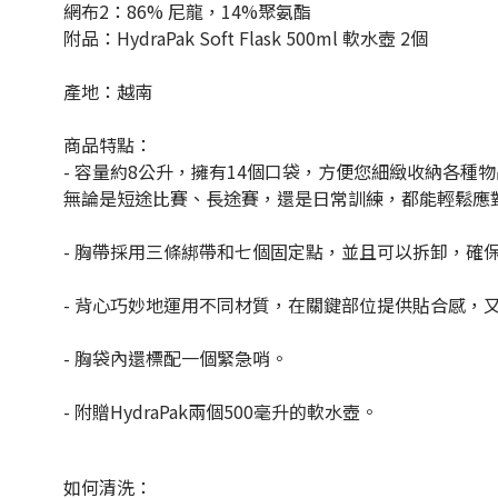
網布2：86% 尼龍，14%
聚氨酯
附品：HydraPak Soft Flask 500ml 軟水壺 2個
產地：越南
商品特點：
- 容量約8公升，
擁有14個口袋，方便您細緻收納各種
無論是短途比賽、長途賽，還是日常訓練，都能輕鬆應
- 胸帶採用三條綁帶和七個固定點，並且可以拆卸，
確
- 背心巧妙地運用不同材質，在關鍵部位提供貼合感，
- 胸袋內還標配一個緊急哨。
- 附贈
HydraPak兩個500毫升的軟水壺。
如何清洗：