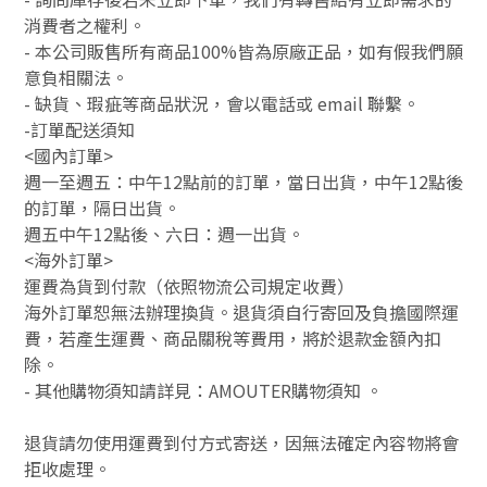
消費者之權利。
- 本公司販售所有商品100%皆為原廠正品，如有假我們願
意負相關法。
- 缺貨、瑕疵等商品狀況，會以電話或 email 聯繫。
-訂單配送須知
<國內訂單>
週一至週五：中午12點前的訂單，當日出貨，中午12點後
的訂單，隔日出貨。
週五中午12點後、六日：週一出貨。
<海外訂單>
運費為貨到付款（依照物流公司規定收費）
海外訂單恕無法辦理換貨。退貨須自行寄回及負擔國際運
費，若產生運費、商品關稅等費用，將於退款金額內扣
除。
-
其他購物須知請詳見：
AMOUTER
購物須知
。
退貨請勿使用運費到付方式寄送，因無法確定內容物將會
拒收處理。