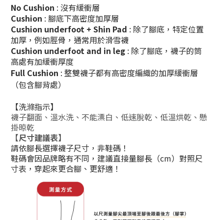
No Cushion
:
沒有緩衝層
Cushion
:
腳底下高密度加厚層
Cushion underfoot + Shin Pad
:
除了腳底，特定位置
加厚，例如脛骨，通常用於滑雪襪
Cushion underfoot and in leg
:
除了腳底，襪子的筒
高處有加緩衝厚度
Full Cushion
:
整雙襪子都有高密度編織的加厚緩衝層
（包含腳背處）
【
洗滌指示
】
襪子翻面、溫水洗、不能漂白、低速脫乾、低溫烘乾、懸
掛晾乾
【尺寸建議表
】
請依腳長選擇襪子尺寸，非鞋碼！
鞋碼會因品牌略有不同，建議直接量腳長（cm）對照尺
寸表，穿起來更合腳、更舒適！