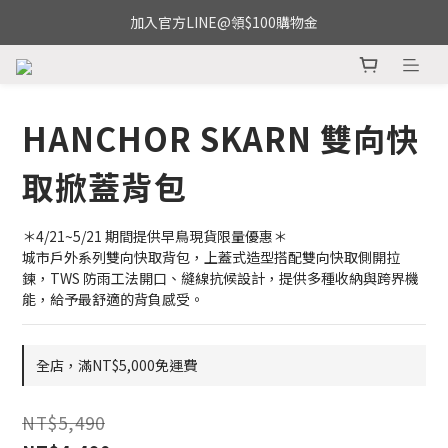
加入官方LINE@領$100購物金
HANCHOR SKARN 雙向快
取掀蓋背包
＊4/21~5/21 期間提供早鳥現貨限量優惠＊
城市戶外系列雙向快取背包，上蓋式造型搭配雙向快取側開拉
鍊，TWS 防雨工法開口、縫線抗候設計，提供多種收納與跨界機
能，給予最舒適的背負感受。
全店，滿NT$5,000免運費
NT$5,490