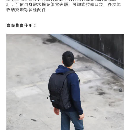
計，可依自身需求擴充
筆電夾層
、
可卸式拉鍊口袋
、
多功能
收納夾層
等多種配件。
實際背負使用：