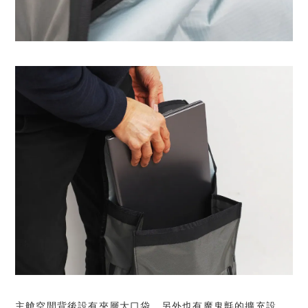
主艙空間背後設有夾層大口袋，另外也有魔鬼氈的擴充設