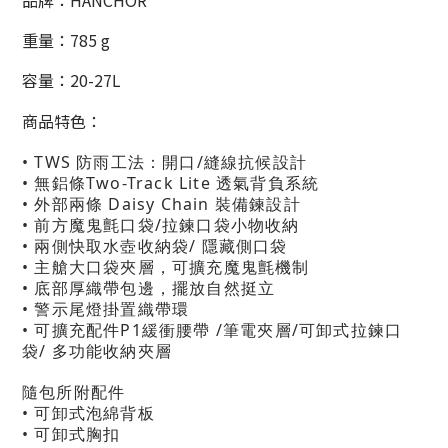
重量：785 g
容量：20-27
L
商品特色：
• TWS 防雨工法：開口/縫線抗候設計
• 無鋁條Two-Track Lite 透氣背負系統
• 外部兩條 Daisy Chain 裝備鍊設計
• 前方魔鬼氈口袋/拉鍊口袋小物收納
• 兩側快取水壺收納袋/ 隱藏側口袋
• 主艙大口袋夾層，可擴充魔鬼氈機制
• 底部厚織帶包邊，擺放自然挺立
• 警示尾燈掛置織帶環
• 可擴充配件
P1緩衝腰帶
/
筆電夾層
/
可卸式拉鍊口
袋
/
多功能收納夾層
隨包所附配件
• 可卸式泡綿背板
• 可卸式胸扣