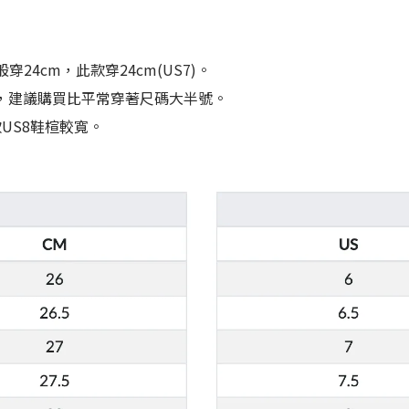
24cm，此款穿24cm(US7)。
，建議購買比平常穿著尺碼大半號。
US8鞋楦較寬。