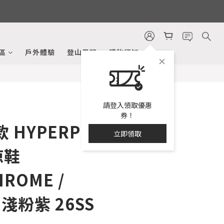
立即購買
區
戶外體驗
登山日記
購物須知
請登入領取優惠
券！
款 HYPERPORT
立即領取
涼鞋
ROME /
E 淺粉紫 26SS