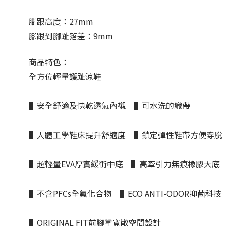
腳跟高度：27mm
腳跟到腳趾落差：9mm
商品特色：
全方位輕量護趾涼鞋
▌安全舒適及快乾透氣內襯 ▌可水洗的織帶
▌人體工學鞋床提升舒適度 ▌鎖定彈性鞋帶方便穿脫
▌超輕量EVA厚實緩衝中底 ▌高牽引力無痕橡膠大底
▌不含PFCs全氟化合物 ▌ECO ANTI-ODOR抑菌科技
▌ORIGINAL FIT前腳掌寬敞空間設計