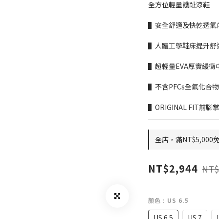
全方位輕量護趾涼鞋
▌安全舒適及快乾透氣
▌人體工學鞋床提升舒
▌超輕量EVA厚實緩
▌不含PFCs全氟化合物　
▌ORIGINAL FIT
全店，滿NT$5,000
NT$2,944
NT$
顏色
: US 6.5
US 6.5
US 7