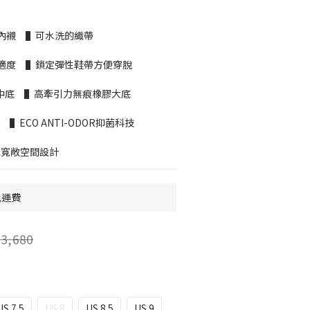
內襯　▌可水洗的織帶
適度　▌鎖定彈性鞋帶方便穿脫
衝中底　▌高牽引力無痕橡膠大底
▌ECO ANTI-ODOR抑菌科技
前腳掌寬敞空間設計
免運費
3,680
US 7.5
US 8
US 8.5
US 9