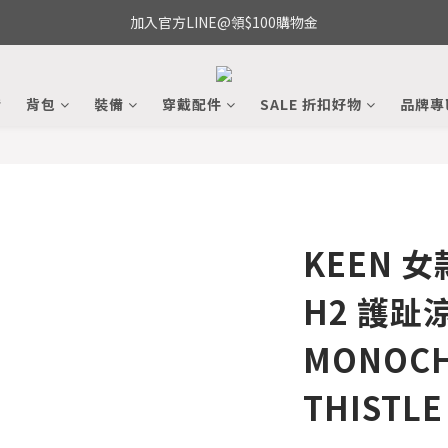
加入官方LINE@領$100購物金
備
背包
裝備
穿戴配件
SALE 折扣好物
品牌專
KEEN 女
H2 護趾
MONOCH
THISTL