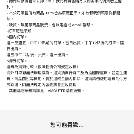
- 詢問庫存後若未立即下單，我們有轉售給有立即需求的消費者之權
利。
- 本公司販售所有商品100%皆為原廠正品，如有假我們願意負相關
法。
- 缺貨、瑕疵等商品狀況，會以電話或 email 聯繫。
-訂單配送須知
<國內訂單>
週一至週五：中午12點前的訂單，當日出貨，中午12點後的訂單，隔
日出貨。
週五中午12點後、六日：週一出貨。
<海外訂單>
運費為貨到付款（依照物流公司規定收費）
海外訂單恕無法辦理換貨。退貨須自行寄回及負擔國際運費，若產生運
費、商品關稅等費用，將於退款金額內扣除。退貨請勿使用運費到付方
式寄送，因無法確定內容物將會拒收處理。
-
其他購物須知請詳見：
AMOUTER
購物須知
。
您可能喜歡...