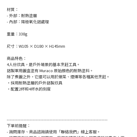
材質：
- 外部：耐熱塗層
-
內部：陽極氧化鋁處理
重量：338g
尺寸：W105 × D180 × H145mm
商品特色：
4人份炊具，是戶外場景的基本烹飪工具。
鋁製軍用飯盒塗有 Muraco 原始顏色的耐熱塗料。
除了煮飯之外，它還可以用於燉菜、煙燻等各種其他烹飪。
・採用耐熱塗層的戶外鋁製炊具
・配置
2
杯和
4
杯水的刻度
------------------------------------------------------------------
下單前提醒：
- 詢問庫存、商品諮詢請使用「聯絡我們」線上客服。