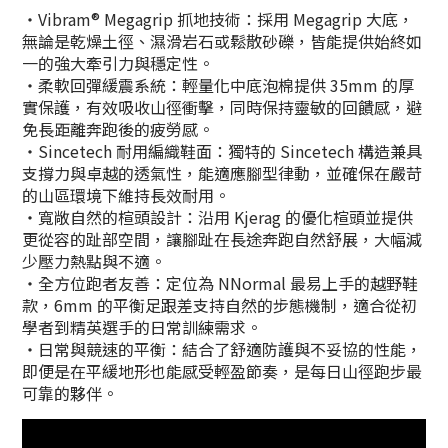
・Vibram® Megagrip 抓地技術：採用 Megagrip 大底，
無論是乾燥土徑、濕滑岩石或鬆散砂礫，皆能提供始終如
一的強大牽引力與穩定性。
・柔軟回彈緩震系統：輕量化中底泡棉提供 35mm 的厚
實保護，有效吸收山徑衝擊，同時保持靈敏的回饋感，避
免長距離奔跑後的疲勞感。
・Sincetech 耐用編織鞋面：獨特的 Sincetech 構造兼具
支撐力與卓越的透氣性，能適應腳型律動，並確保在嚴苛
的山區環境下維持長效耐用。
・寬敞自然的楦頭設計：沿用 Kjerag 的優化楦頭並提供
更從容的趾部空間，讓腳趾在長途奔跑自然舒展，大幅減
少壓力熱點與不適。
・全方位跑者友善：定位為 NNormal 最易上手的越野鞋
款，6mm 的平衡足跟差支持自然的步態機制，適合從初
學者到精英選手的日常訓練需求。
・日常與競速的平衡：結合了舒適防護與不妥協的性能，
即便是在平緩地形也能感受輕盈節奏，是每日山徑跑步最
可靠的夥伴。