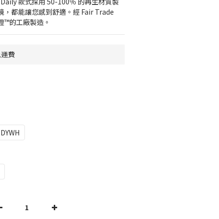
l Daily 款式採用 50-100％ 的再生材質製
都能讓您感到舒適。經 Fair Trade 
易認證™的工廠製造。
免運費
DYWH