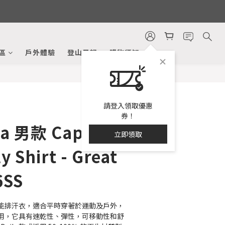
立即購買
區
戶外體驗
登山日記
購物須知
請登入領取優惠
券！
ia 男款 Capilene
立即領取
y Shirt - Great
6SS
能排汗衣，適合平時穿著於運動及戶外，
用，它具有速乾性、彈性，可移動性和舒