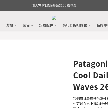
加入官方LINE@領$100購物金
備
背包
裝備
穿戴配件
SALE 折扣好物
品牌專
Patagon
Cool Dail
Waves 2
我們用途最廣泛的高性
也可以在水上運動時使