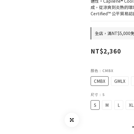
適性。Capilene® Coo
成，從涼爽到炎熱的環境，
Certified™ 公平貿
全店，滿NT$5,000
NT$2,360
顏色
: CMBX
CMBX
GMLX
尺寸
: S
S
M
L
XL