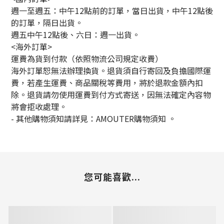
週一至週五：中午12點前的訂單，當日出貨，中午12點後
的訂單，隔日出貨。
週五中午12點後、六日：週一出貨。
<海外訂單>
運費為貨到付款（依照物流公司規定收費）
海外訂單恕無法辦理換貨。退貨須自行寄回及負擔國際運
費，若產生運費、商品關稅等費用，將於退款金額內扣
除。退貨請勿使用運費到付方式寄送，因無法確定內容物
將會拒收處理。
-
其他購物須知請詳見：
AMOUTER
購物須知
。
您可能喜歡...