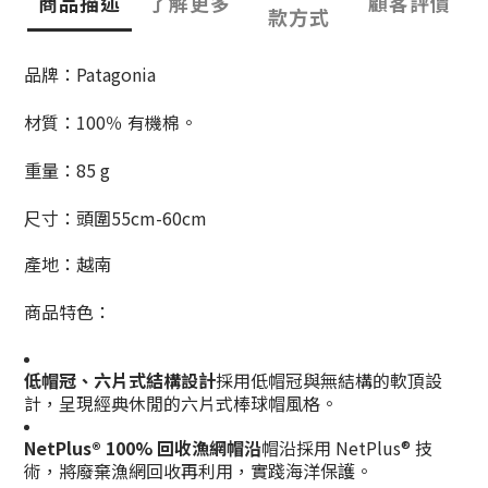
商品描述
了解更多
顧客評價
款方式
品牌：Patagonia
材質：
100％ 有機棉。
重量：85 g
尺寸：頭圍55cm-60cm
產地：越南
商品特色：
低帽冠、六片式結構設計
採用低帽冠與無結構的軟頂設
計，呈現經典休閒的六片式棒球帽風格。
NetPlus® 100% 回收漁網帽沿
帽沿採用 NetPlus® 技
術，將廢棄漁網回收再利用，實踐海洋保護。