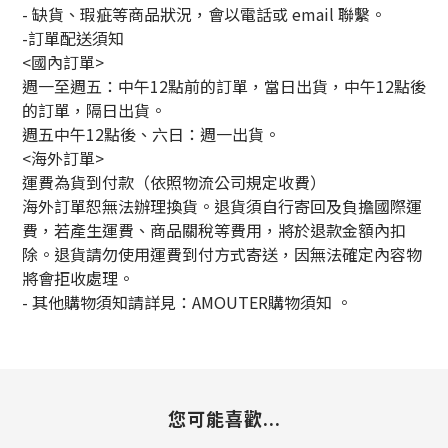
- 缺貨、瑕疵等商品狀況，會以電話或 email 聯繫。
-訂單配送須知
<國內訂單>
週一至週五：中午12點前的訂單，當日出貨，中午12點後
的訂單，隔日出貨。
週五中午12點後、六日：週一出貨。
<海外訂單>
運費為貨到付款（依照物流公司規定收費）
海外訂單恕無法辦理換貨。退貨須自行寄回及負擔國際運
費，若產生運費、商品關稅等費用，將於退款金額內扣
除。退貨請勿使用運費到付方式寄送，因無法確定內容物
將會拒收處理。
-
其他購物須知請詳見：
AMOUTER
購物須知
。
您可能喜歡...