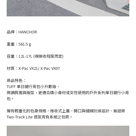
品牌：HANCHOR
重量：561.5 g
容量：12L-17L (視捲收程度而定)
材質：X-Pac VX21/ X-Pac VX07
商品特色：
TUFF 單日健行背包
小升數版，
微調肩寬與版型，更適合嬌小身材或女性使用的戶外系列單日健行小背
包。
擁有輕量化的包身規格，捲收式上蓋、開口與縫線抗候設計、無鋁條
Two-Track Lite 透氣背負系統之包款。