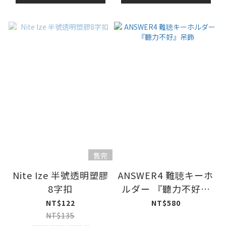
售完
Nite Ize 半號透明塑膠
ANSWER4 難聴キーホ
8字扣
ルダー 『聽力不好』
吊飾
NT$122
NT$580
NT$135