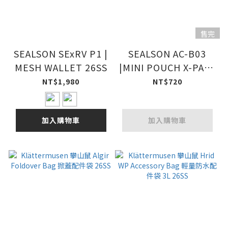
售完
SEALSON SExRV P1 |
SEALSON AC-B03
MESH WALLET 26SS
|MINI POUCH X-PAC®
UX10 in Ghost White
NT$1,980
NT$720
26SS
加入購物車
加入購物車