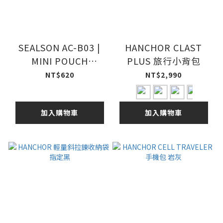
SEALSON AC-B03 |
HANCHOR CLAST
MINI POUCH
PLUS 旅行小背包
Ecopak™ EPLX200 /
NT$620
NT$2,990
BLACK (new version)
加入購物車
加入購物車