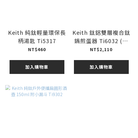
Keith 純鈦輕量環保長
Keith 鈦鋁雙層複合鈦
柄湯匙 Ti5317
鍋煎蛋器 Ti6032 (附
收納袋)
NT$460
NT$2,110
加入購物車
加入購物車