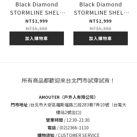
Black Diamond
Black Diamond
STORMLINE SHELL
STORMLINE SHELL
男 防水外套
女 防水外套
NT$2,999
NT$2,999
NT$5,300
NT$5,300
加入購物車
加入購物車
所有商品都歡迎來台北門市試穿試背！
AMOUTER（戶外人有限公司）
門市地址
/
台北市大安區羅斯福路三段283巷7弄10號（台電大
樓站2號出口)
營業時間
/ 12:30-21:30
電話
/ (02)2366-1110
購物須知
/
CUSTOMER SERVICE