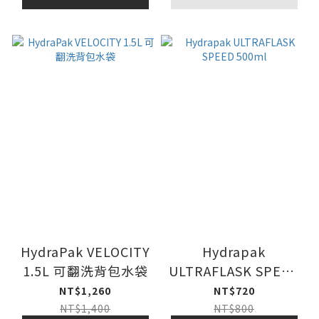
HydraPak VELOCITY
Hydrapak
1.5L 可翻洗背包水袋
ULTRAFLASK SPEED
500ml
NT$1,260
NT$720
NT$1,400
NT$800