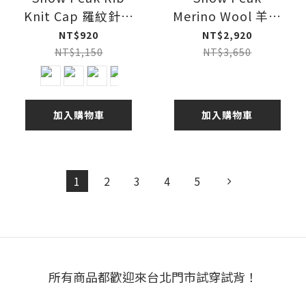
Knit Cap 羅紋針織
Merino Wool 羊毛
帽
長袖上衣
NT$920
NT$2,920
NT$1,150
NT$3,650
加入購物車
加入購物車
1
2
3
4
5
所有商品都歡迎來台北門市試穿試背！