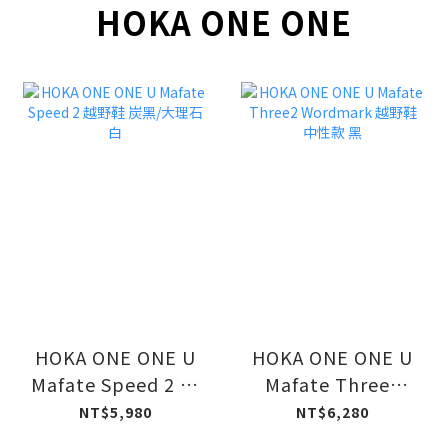
HOKA ONE ONE
HOKA ONE ONE U
HOKA ONE ONE U
Mafate Speed 2 越
Mafate Three2
野鞋 炭黑/大理石白
Wordmark 越野鞋
NT$5,980
NT$6,280
中性款 黑