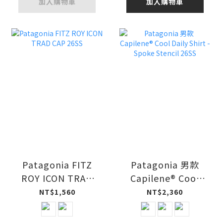
加入購物車
加入購物車
Patagonia FITZ
Patagonia 男款
ROY ICON TRAD
Capilene® Cool
CAP 26SS
Daily Shirt -
NT$1,560
NT$2,360
Spoke Stencil
26SS