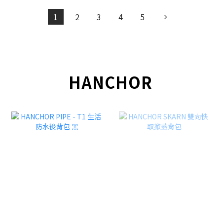
1
2
3
4
5
HANCHOR