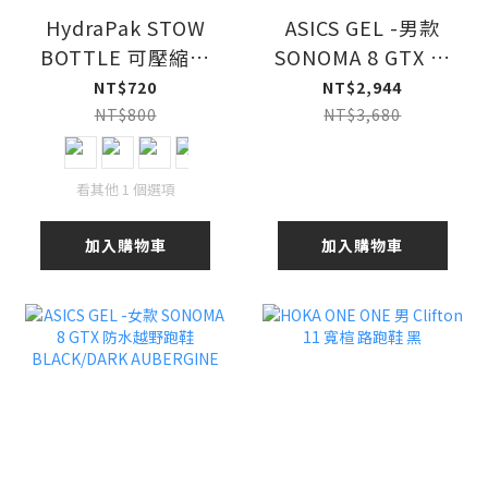
HydraPak STOW
ASICS GEL -男款
BOTTLE 可壓縮軟
SONOMA 8 GTX 防
式水壺 1L
水越野跑鞋
NT$720
NT$2,944
BLACK/BRISKET
NT$800
NT$3,680
RED
看其他 1 個選項
加入購物車
加入購物車