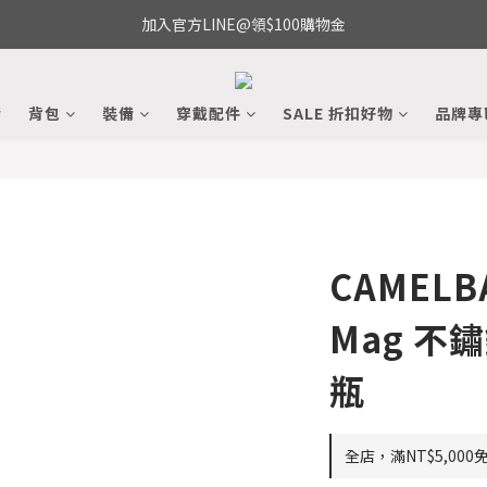
加入官方LINE@領$100購物金
備
背包
裝備
穿戴配件
SALE 折扣好物
品牌專
CAMELBA
Mag 不
瓶
全店，滿NT$5,000