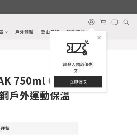
立即購買
區
戶外體驗
登山日記
購物須知
請登入領取優惠
券！
K 750ml Chute
立即領取
鏽鋼戶外運動保溫
免運費