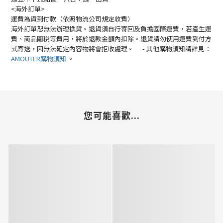
<海外訂單>
運費為貨到付款（依照物流公司規定收費）
海外訂單恕無法辦理換貨。退貨須自行寄回及負擔國際運費，若產生運
費、商品關稅等費用，將於退款金額內扣除。退貨請勿使用運費到付方
式寄送，因無法確定內容物將會拒收處理。
-
其他購物須知請詳見：
AMOUTER
購物須知
。
您可能喜歡...