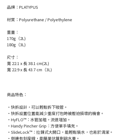
品牌：PLATYPUS
材質：Polyurethane / Polyethylene
重量：
170g（2L)
180g（3L)
尺寸：
寬 22.1 x 長 38.1 cm(2L)
寬 22.9 x 長 43.7 cm（3L)
商品特色：
・快拆設計，可以輕鬆拆下吸管。
・快拆設置位置能減少重度打包時被壓迫損壞的機會。
・HyFLO™：水管加粗，流速增加。
・Handy Pincher Grip：方便單手填充。
・SlideLock™：拉鍊式大開口，能輕鬆裝水，也易於清潔。
・側邊有刻度線，能簡單估算剩餘水量。