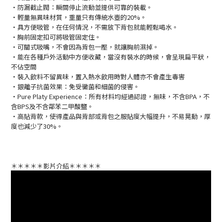
・防漏截止閥：瞬間停止流動並提供可靠的裝載。
・輕量無異味材質，重量只有傳統水壺的20%。
・具方便吸管，在任何情況，不需放下背包就能輕鬆喝水。
・胸前固定扣可將吸管固定住。
・可關式吸嘴，不會因為背包一壓，就讓胸前濕掉。
・能在各種戶外活動中方便收藏，當沒有裝水的時候，會呈現扁平狀，
不佔空間
・裝入飲料不留異味，置入熱水飲用時對人體亦不會產生毒害
・銀離子抗菌效果：免受黴菌和細菌的侵害。
・Pure Platy Experience：所有材料均經過認證，無味，不含BPA，不
含BPS及不含鄰苯二甲酸鹽。
・高貼背款，使得產品與背部或背包之服貼度大幅提升，不易晃動，厚
度也減少了
30%
。
＊＊＊＊＊影片介紹＊＊＊＊＊