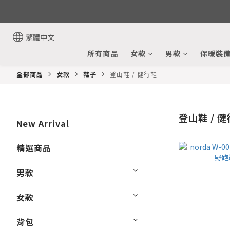
繁體中文
所有商品
女款
男款
保暖裝
全部商品
女款
鞋子
登山鞋 / 健行鞋
登山鞋 / 
New Arrival
精選商品
男款
女款
背包