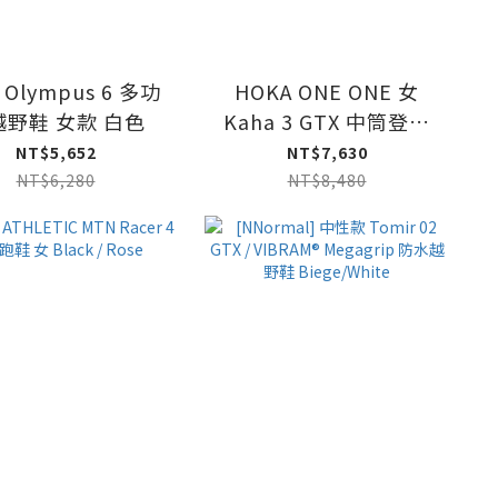
a Olympus 6 多功
HOKA ONE ONE 女
越野鞋 女款 白色
Kaha 3 GTX 中筒登山
健行鞋 丁香風紫/淡紫
NT$5,652
NT$7,630
NT$6,280
NT$8,480