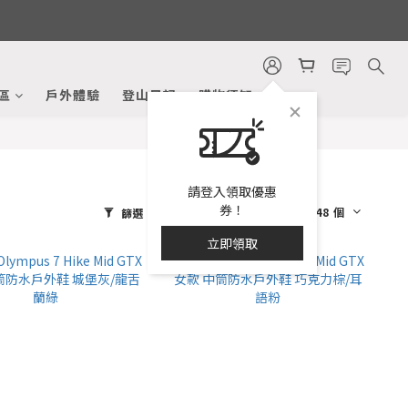
區
戶外體驗
登山日記
購物須知
請登入領取優惠
券！
商品排序
每頁顯示 48 個
篩選
立即領取