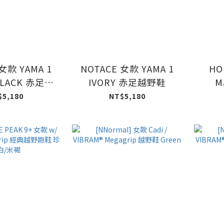
女款 YAMA 1
NOTACE 女款 YAMA 1
HO
BLACK 赤足越
IVORY 赤足越野鞋
M
野鞋
Wor
$5,180
NT$5,180