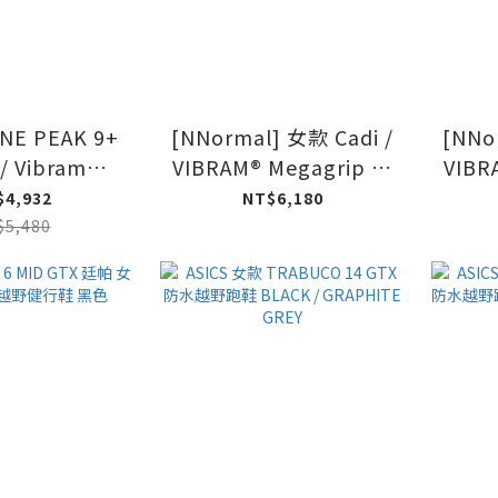
NE PEAK 9+
[NNormal] 女款 Cadi /
[NNo
 Vibram
VIBRAM® Megagrip 越
VIBR
ip 經典越野跑
野鞋 Green
$4,932
NT$6,180
珠白/米褐
$5,480