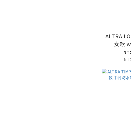
ALTRA LO
女款 w/
Megagr
NT
鞋 珍
NT