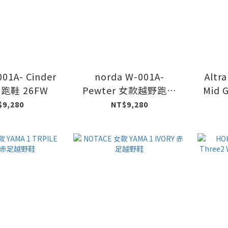
01A- Cinder
norda W-001A-
Altr
跑鞋 26FW
Pewter 女款越野跑鞋
Mid
26FW
戶外鞋
$9,280
NT$9,280