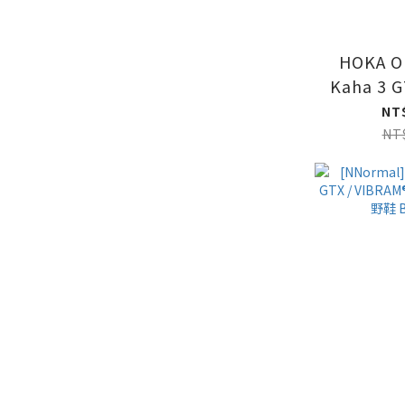
HOKA O
Kaha 3
健
NT
NT