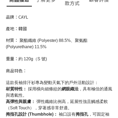
款方式
品牌：CAYL
產地：韓國
材質：
 聚酯纖維 (Polyester) 88.5%、聚氨酯 
(Polyurethane) 11.5%
重量：
約
120g
（S 號)
商品特色：
這款長袖排汗衫專為變動天氣下的戶外活動設計：
材質特性：
 採用橫向細條紋的
網眼織法
，具有極佳的通風
與透氣性。
高彈性與親膚：
 彈性纖維比例高，延展性強且觸感柔軟
（Soft Touch），穿著感非常舒適。
拇指孔設計 (Thumbhole)：
 袖口設有
拇指孔
，可固定袖