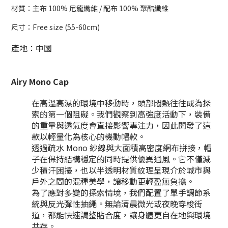
材質：
主布 100% 尼龍纖維 / 配布 100% 聚酯纖維
尺寸：Free size (55-60cm)
產地：中國
Airy Mono Cap
在高溫高濕的環境中移動時，頭部悶熱往往成為探
索的第一個阻礙。我們觀察到高強度活動下，裝備
的重量與透氣度會直接影響專注力，因此開發了這
款以輕量化為核心的機動帽款。
透過疏水 Mono 紗線與大面積高密度網布拼接，帽
子在保持結構穩定的同時提供優異通風。它不僅減
少積汗困擾，也以半透明材質紋理呈現介於城市與
戶外之間的混種美學，讓移動更輕盈無負擔。
為了應對多變的探索情境，我們配置了單手調節系
統與反光彈性抽繩。無論清晨微光或夜晚穿梭街
道，都能快速調整貼合度，讓身體更自在地與環境
共存。