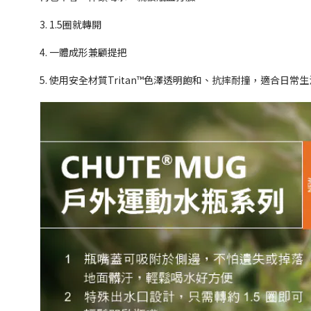
⠀⠀
3. 1.5圈就轉開
⠀⠀
4. 一體成形兼顧提把
5. 使用安全材質Tritan™色澤透明飽和、抗摔耐撞，適合日常