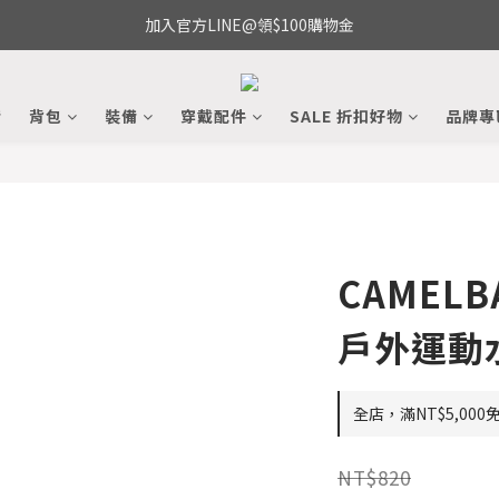
加入官方LINE@領$100購物金
備
背包
裝備
穿戴配件
SALE 折扣好物
品牌專
CAMELBA
戶外運動水
全店，滿NT$5,000
NT$820