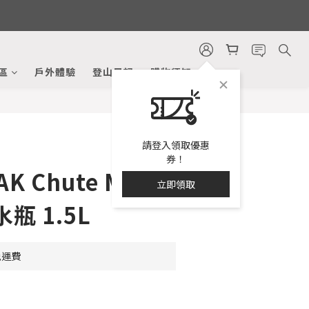
立即購買
區
戶外體驗
登山日記
購物須知
請登入領取優惠
券！
K Chute Mag
立即領取
瓶 1.5L
免運費