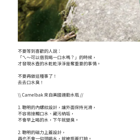
⠀⠀
不要等到喜歡的人說：
「ㄟ～可以借我喝一口水嗎？」的時候，
才發現水壺的水乾乾淨淨是奪重要的事情。
⠀⠀
不要再做這種事了！
去去口水臭！
⠀⠀
\\ Camelbak 來自美國運動水瓶 //
⠀⠀
1. 聰明的內螺紋設計，讓外面保持光滑，
不容易接觸口水、藏污納垢，
不會早上喝的水，下午就變臭。
⠀⠀
2. 聰明的磁力上蓋設計，
再也不會一仰頭喝水，就被瓶蓋打臉。